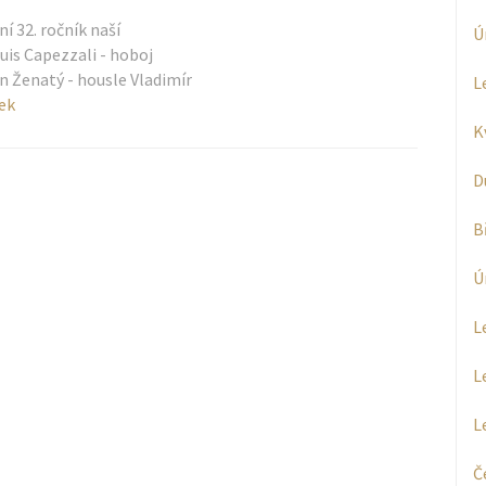
í 32. ročník naší
Ú
uis Capezzali - hoboj
an Ženatý - housle Vladimír
L
ek
K
D
B
Ú
L
L
L
Č