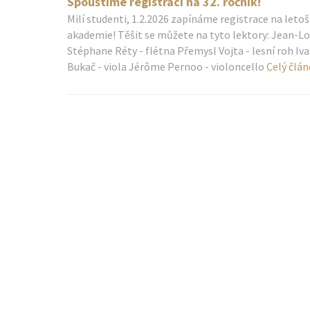
Spouštíme registraci na 32. ročník!
Milí studenti, 1.2.2026 zapínáme registrace na letošn
akademie! Těšit se můžete na tyto lektory: Jean-Lo
Stéphane Réty - flétna Přemysl Vojta - lesní roh Iv
Bukač - viola Jérôme Pernoo - violoncello
Celý člán