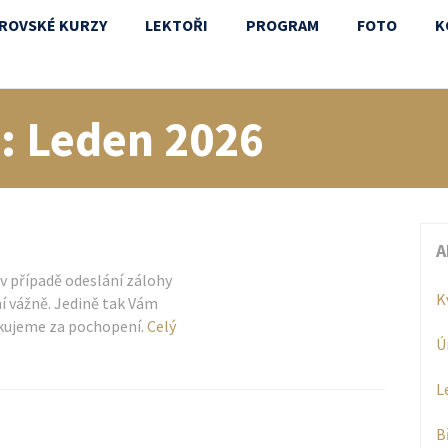
ROVSKÉ KURZY
LEKTOŘI
PROGRAM
FOTO
K
c: Leden 2026
A
v případě odeslání zálohy
K
ní vážně. Jedině tak Vám
ěkujeme za pochopení.
Celý
Ú
L
B