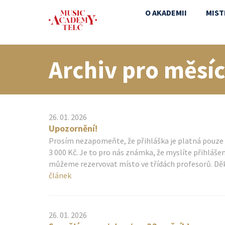
O AKADEMII
MIST
Archiv pro měsí
26. 01. 2026
Upozornění!
Prosím nezapomeňte, že přihláška je platná pouze 
3 000 Kč. Je to pro nás známka, že myslíte přihláše
můžeme rezervovat místo ve třídách profesorů. D
článek
26. 01. 2026